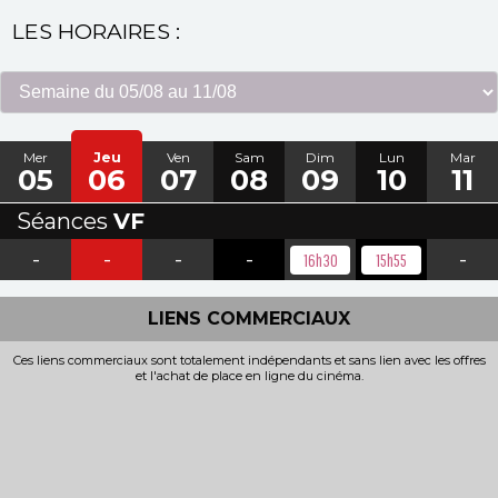
LES HORAIRES :
Mer
Jeu
Ven
Sam
Dim
Lun
Mar
05
06
07
08
09
10
11
Séances
VF
-
-
-
-
-
16h30
15h55
LIENS COMMERCIAUX
Ces liens commerciaux sont totalement indépendants et sans lien avec les offres
et l'achat de place en ligne du cinéma.