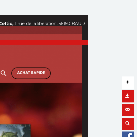
eltic,
1 rue de la libération, 56150 BAUD
Partagez vos envies cinéma :
Facebook
Twitter